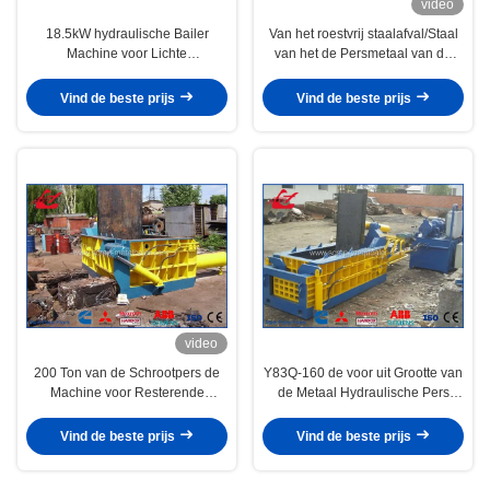
video
18.5kW hydraulische Bailer
Van het roestvrij staalafval/Staal
Machine voor Lichte
van het de Persmetaal van de
Schrootvoorzijde die uit lossen
Pijpenschroot de Persmachine
Vind de beste prijs
Vind de beste prijs
video
200 Ton van de Schrootpers de
Y83Q-160 de voor uit Grootte van
Machine voor Resterende
de Metaal Hydraulische Pers
Metalen/Koper/Aluminium, de
Aangepaste Perszaal
Motor van Siemens
Vind de beste prijs
Vind de beste prijs