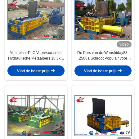
video
Mitsubishi-PLC Voorwaartse uit
De Pers van de Wanshiday83-
Hydraulische Metaalpers 18.5kW
250ua Schroot Populair voor
1000-1200KG/H
Grote Metaal Recyclingsyards
Vind de beste prijs
Vind de beste prijs