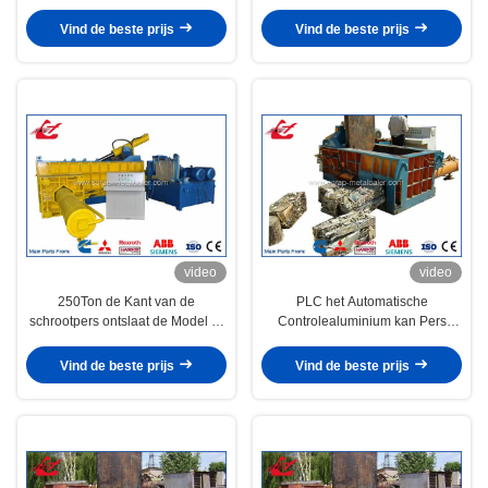
van de de Bundelmachine typt uit
Productieschroot van de de Pers
Gemakkelijke Hand de
Vind de beste prijs
Vind de beste prijs
Klepcontrole
video
video
250Ton de Kant van de
PLC het Automatische
schrootpers ontslaat de Model 5-
Controlealuminium kan Pers
6Ton/h Hooipers van het
machinaal bewerken, afdankt de
Capaciteits Op zwaar werk
Machines 6500KG van de
Vind de beste prijs
Vind de beste prijs
berekende Schroot
Staalpers