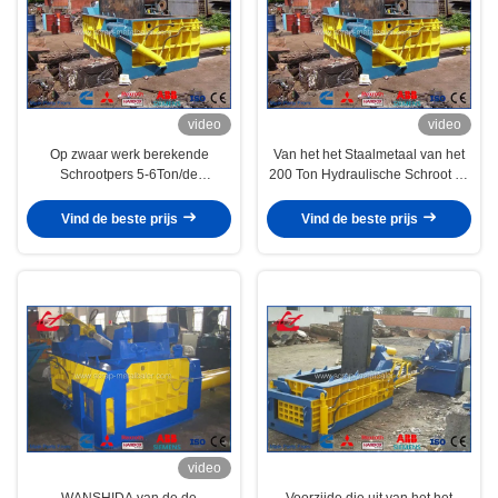
video
video
Op zwaar werk berekende
Van het het Staalmetaal van het
Schrootpers 5-6Ton/de
200 Ton Hydraulische Schroot de
Organismen van de Uurauto
Spaanderpers/Maalmachine
Hooipers 500x600mm Baal
37kW
Vind de beste prijs
Vind de beste prijs
video
WANSHIDA van de de
Voorzijde die uit van het het