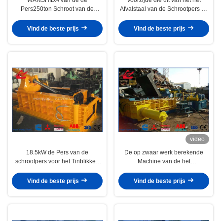
Pers250ton Schroot van de
Afvalstaal van de Schrootpers de
matraslente Pers Volledige
Pers van de de Profielenhooipers
Automatische 500x500mm
lossen
Vind de beste prijs
Vind de beste prijs
video
18.5kW de Pers van de
De op zwaar werk berekende
schrootpers voor het Tinblikken
Machine van de het
600 x 240mm van het
Schroothooipers van de
Schrootaluminium
Schrootpers voor HMS-de
Vind de beste prijs
Vind de beste prijs
Organismen van de Afvalauto
Voertuigen