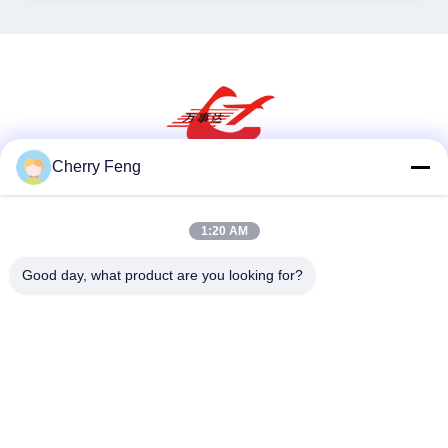
Cherry Feng
Sociale media
1:20 AM
Good day, what product are you looking for?
Snel contact
Tel
86-135-84177887
E-mail
sales@balerofchina.com