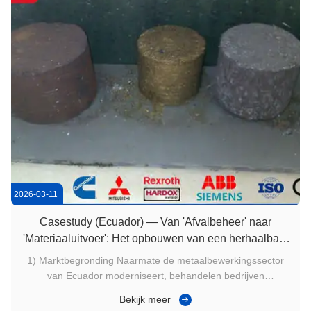
2026-03-11
Casestudy (Ecuador) — Van 'Afvalbeheer' naar
'Materiaaluitvoer': Het opbouwen van een herhaalbare
briketworkflow
1) Marktbegronding Naarmate de metaalbewerkingssector
van Ecuador moderniseert, behandelen bedrijven
bijproducten steeds meer als onderdeel van winstgevendheid,
Bekijk meer
niet alleen als afval. Spaanders en krullen kunnen een