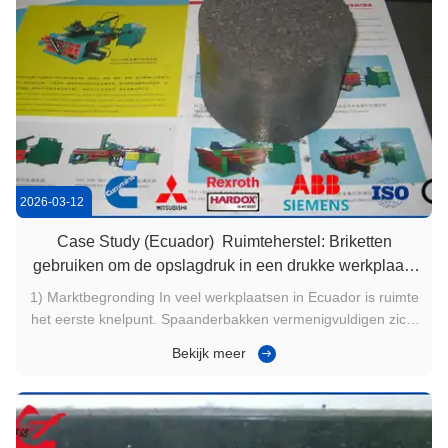
2026-03-12
Case Study (Ecuador) ️ Ruimteherstel: Briketten
gebruiken om de opslagdruk in een drukke werkplaats
te verbeteren
1) Marktbegronding In veel werkplaatsen in Ecuador is ruimte
het eerste knelpunt. Spaanderbakken vermenigvuldigen zich,
gangpaden versmallen en opruimen wordt routine. Losse
Bekijk meer
spaanders zijn licht van gewicht, maar nemen veel volume in
beslag, en koelmiddelresten kunnen opslag onaangenaam en
onveilig ...