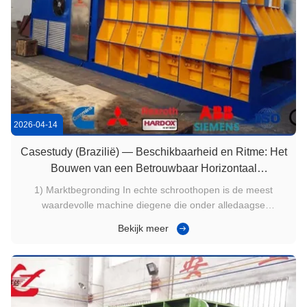
2026-04-14
Casestudy (Brazilië) — Beschikbaarheid en Ritme: Het
Bouwen van een Betrouwbaar Horizontaal
Scheerstation voor Dagelijkse Productie
1) Marktbegronding In echte schroothopen is de meest
waardevolle machine diegene die onder alledaagse
omstandigheden een ritme aanhoudt. Warmteopbouw,
Bekijk meer
instabiele staging en stop-start operaties verminderen de
werkelijke output meer dan specificaties. Braziliaanse
schroothopen die lange diensten ...