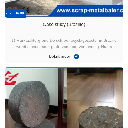
2026-04-08
Case study (Brazilië)
1) Marktachtergrond De schrootrecyclagesector in Brazilië
wordt steeds meer gedreven door verzending. Nu de
binnenlandse logistieke kosten fluctueren en exportkanalen
Bekijk meer
gevoelig blijven voor laadefficiëntie, besteden schroothopen
meer aandacht aan wat er gebeurt voordat de vrachtwagen
vertrekt: ...