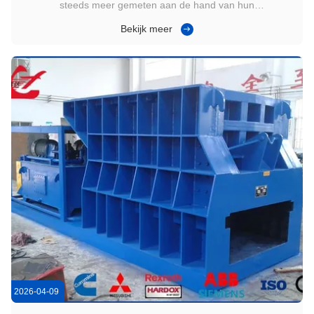
steeds meer gemeten aan de hand van hun
verzenddiscipline. Wanneer een werf langzaam laadt of
Bekijk meer
onregelmatige maten verscheept, ontstaan er wachtrijen voor
vrachtwagens en lopen schema's vertraging op. Het resultaat
is hogere vrachtkosten per ton en ...
2026-04-09