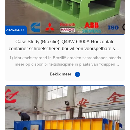
2026-04-17
Case Study (Brazilië): Q43W-6300A Horizontale
container schroefscheren bouwt een voorspelbare snij-
en-laden routine
1) Marktachtergrond In Brazilië draaien schroothopen steeds
meer op disponibiliteitsdiscipline in plaats van "knippen
wanneer nodig". Gemengd zwaar schroot van sloop,
Bekijk meer
fabricage en industrieel onderhoud kan in onregelmatige
maten aankomen die moeilijk te stapelen en langzaam te
laden zijn. Wanneer ...