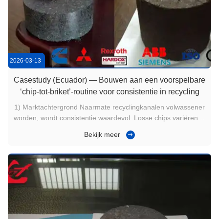
2026-03-13
Casestudy (Ecuador) — Bouwen aan een voorspelbare
‘chip-tot-briket’-routine voor consistentie in recycling
1) Marktachtergrond Naarmate recyclingkanalen volwassener
worden, wordt consistentie waardevol. Losse chips variëren in
volume en hanteringsmoeilijkheid, waardoor zendingen
Bekijk meer
onvoorspelbaar en de opslag rommelig worden. Veel
Ecuadoriaanse operaties bewegen zich naar een herhaalbare
verwerkingsroutine ...