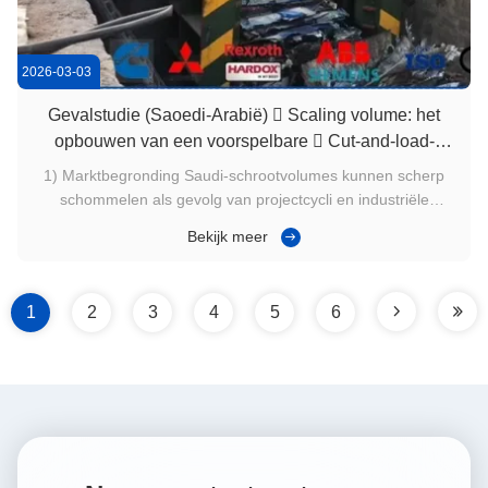
2026-03-03
Gevalstudie (Saoedi-Arabië)  Scaling volume: het
opbouwen van een voorspelbare  Cut-and-load-
routine voor hoge inkomende weken
1) Marktbegronding Saudi-schrootvolumes kunnen scherp
schommelen als gevolg van projectcycli en industriële
onderhoudsschema's. Tijdens weken met veel inkomende
Bekijk meer
goederen presteren de werven die het best presteren het
best met herhaalbare routines: voorspelbare snijproductie,
schone staging en snelle ...
1
2
3
4
5
6