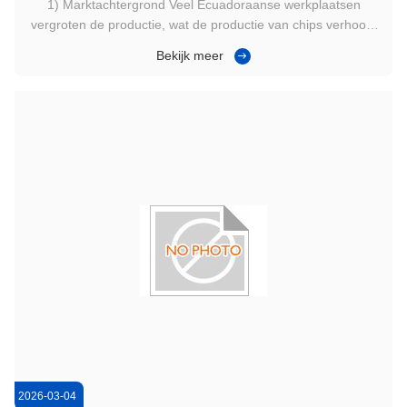
1) Marktachtergrond Veel Ecuadoraanse werkplaatsen
vergroten de productie, wat de productie van chips verhoogt
en een gemeenschappelijke knelpunt blootlegt:
Bekijk meer
chipverwerking schaalt niet goed als het handmatig en los
blijft. Losse chips zijn omvangrijk,Het is moeilijk om ze netjes
op te zetten en ...
2026-03-04