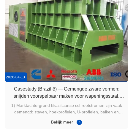
2026-04-13
Casestudy (Brazilië) — Gemengde zware vormen:
snijden voorspelbaar maken voor wapeningsstaal,
platen en profielen
1) Marktachtergrond Braziliaanse schrootstromen zijn vaak
gemengd: staven, hoekprofielen, U-profielen, balken en
platen komen in ongelijke partijen aan. Productiviteitsverlies
Bekijk meer
komt meestal niet van normaal snijden, maar van
uitzonderingen - onhandige vormen die extra herpositionering