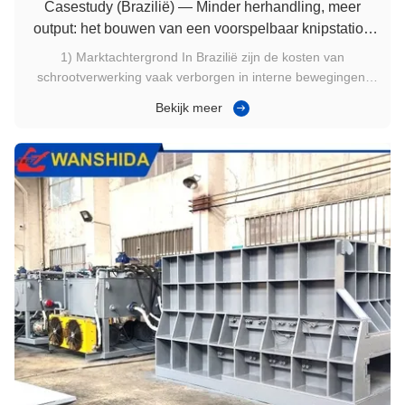
Casestudy (Brazilië) — Minder herhandling, meer
output: het bouwen van een voorspelbaar knipstation
voor gemengd zwaar schroot
1) Marktachtergrond In Brazilië zijn de kosten van
schrootverwerking vaak verborgen in interne bewegingen.
Wanneer schroot te groot blijft, herhalen kranen en
Bekijk meer
vorkheftrucks dezelfde stappen: oppakken, verplaatsen,
herpositioneren en opnieuw snijden. Deze 'touches per ton'
verbruiken arbeid en ...