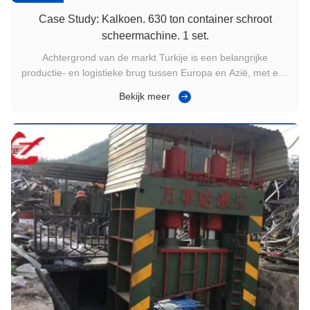
Case Study: Kalkoen. 630 ton container schroot
scheermachine. 1 set.
Achtergrond van de markt Turkije is een belangrijke
productie- en logistieke brug tussen Europa en Azië, met een
sterke vraag van staalverwerking en metaalrecycling.(1)
Bekijk meer
Gemengde materialen (secties plus plaat) kunnen het
snijritme verstoren en de handmatige ingreep vergroten2)
Omvangrijke schroot is ...