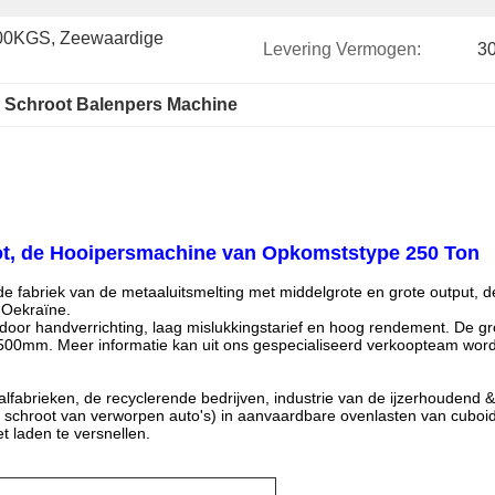
0KGS, Zeewaardige 
Levering Vermogen:
3
 
Schroot Balenpers Machine
oot, de Hooipersmachine van Opkomststype 250 Ton
e fabriek van de metaaluitsmelting met middelgrote en grote output, de
 Oekraïne.
door handverrichting, laag mislukkingstarief en hoog rendement. De
00mm. Meer informatie kan uit ons gespecialiseerd verkoopteam wor
lfabrieken, de recyclerende bedrijven, industrie van de ijzerhoudend 
aal, schroot van verworpen auto's) in aanvaardbare ovenlasten van cub
t laden te versnellen.