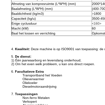
Afmeting van kompresruimte (L*W*H) (mm)
2000*14
Baalafmeting (L*W*H) (mm)
(400-700
Baaldichtheid (kg/m3)
>
1800
Capaciteit (kg/u)
3500-45
Enige cyclusduur
<160>
Macht (kW)
60
Baal het lossen en verrichting
Opkomst,
4.
Kwaliteit:
Deze machine is op ISO9001 van toepassing: de 
5.
De dienst:
1) Één jaarwaarborg en levenslang onderhoud;
2) Om het even welk probleem, u kan ons direct roepen.
6.
Facultatieve Extra
Transportband het Voeden
Olieverwarmer
Oliekoeler
Dieselmotoraandrijving
7.
Toepassingen
Non-ferro Metalen
Verkopert