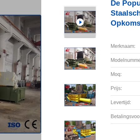
De Popu
Staalsc
Opkomst
Merknaam:
Modelnumme
Moq:
Prijs:
Levertijd:
Betalingsvoo