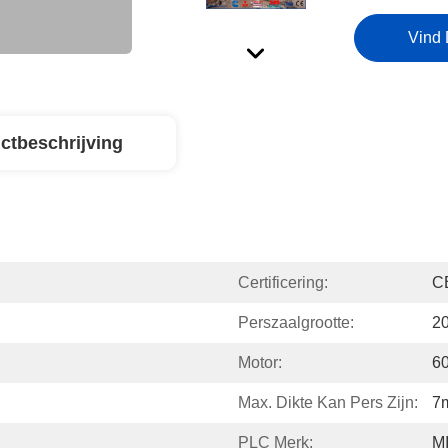
Vind 
ctbeschrijving
Certificering:
C
Perszaalgrootte:
2
Motor:
6
Max. Dikte Kan Pers Zijn:
7
PLC Merk:
M