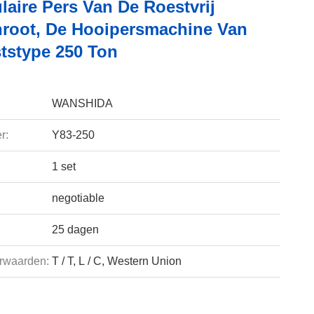
laire Pers Van De Roestvrij
hroot, De Hooipersmachine Van
stype 250 Ton
WANSHIDA
r:
Y83-250
1 set
negotiable
25 dagen
rwaarden:
T / T, L / C, Western Union