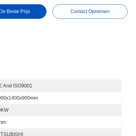
De Beste Prijs
Contact Opnemen
E And ISO9001
000x1400x900mm
0KW
mm
ITSUBISHI