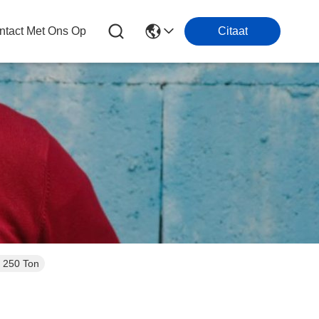
tact Met Ons Op
Citaat
e 250 Ton