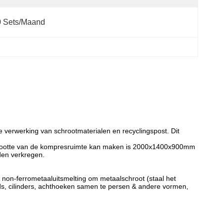
0 Sets/maand
 verwerking van schrootmaterialen en recyclingspost. Dit
 grootte van de kompresruimte kan maken is 2000x1400x900mm
den verkregen.
& non-ferrometaaluitsmelting om metaalschroot (staal het
oids, cilinders, achthoeken samen te persen & andere vormen,