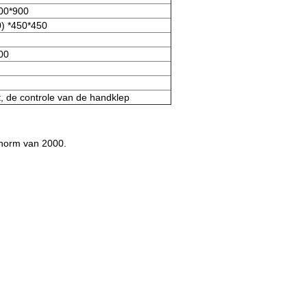
00*900
) *450*450
00
 de controle van de handklep
norm van 2000.