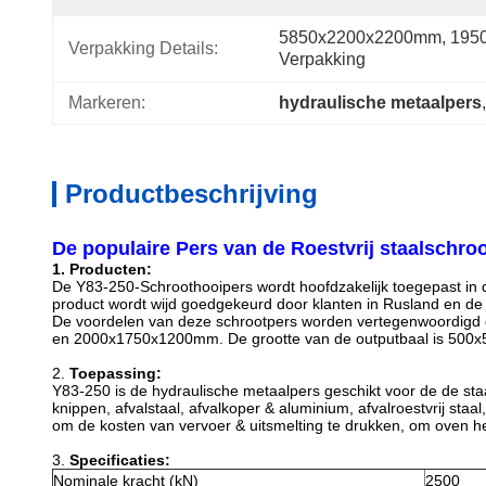
5850x2200x2200mm, 1950
Verpakking Details:
Verpakking
Markeren:
hydraulische metaalpers
,
Productbeschrijving
De populaire Pers van de Roestvrij staalschr
1.
Producten:
De Y83-250-Schroothooipers wordt hoofdzakelijk toegepast in d
product wordt wijd goedgekeurd door klanten in Rusland en de
De voordelen van deze schrootpers worden vertegenwoordigd 
en 2000x1750x1200mm. De grootte van de outputbaal is 500x5
2.
Toepassing:
Y83-250 is de hydraulische metaalpers geschikt voor de de staa
knippen, afvalstaal, afvalkoper & aluminium, afvalroestvrij st
om de kosten van vervoer & uitsmelting te drukken, om oven he
3.
Specificaties:
Nominale kracht (kN)
2500