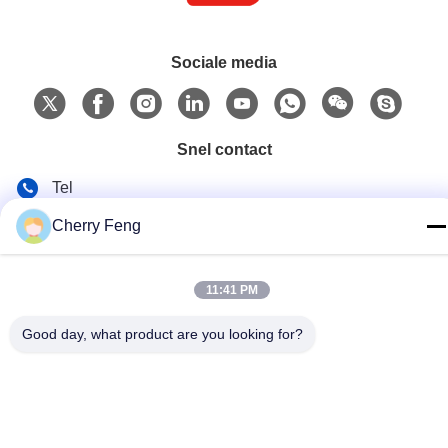
Sociale media
Snel contact
Tel
86-135-84177887
Cherry Feng
E-mail
sales@balerofchina.com
11:41 PM
Adres
Good day, what product are you looking for?
Privacybeleid
|
Sitemap
China Goed Kwaliteit Schrootpers Leverancier. Copyright © 2016-