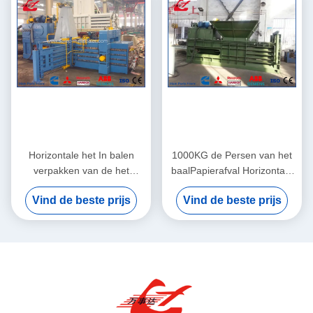
Horizontale het In balen
1000KG de Persen van het
verpakken van de het
baalPapierafval Horizontaal
HUISDIERENfles van het
het In balen verpakken
Vind de beste prijs
Vind de beste prijs
Machine Hydraulische Afval
Machineplc Gecontroleerd
Plastic de Perspers
Systeem