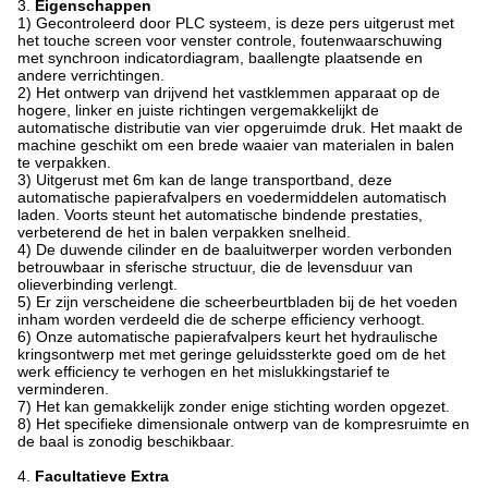
3.
Eigenschappen
1) Gecontroleerd door PLC systeem, is deze pers uitgerust met
het touche screen voor venster controle, foutenwaarschuwing
met synchroon indicatordiagram, baallengte plaatsende en
andere verrichtingen.
2) Het ontwerp van drijvend het vastklemmen apparaat op de
hogere, linker en juiste richtingen vergemakkelijkt de
automatische distributie van vier opgeruimde druk. Het maakt de
machine geschikt om een brede waaier van materialen in balen
te verpakken.
3) Uitgerust met 6m kan de lange transportband, deze
automatische papierafvalpers en voedermiddelen automatisch
laden. Voorts steunt het automatische bindende prestaties,
verbeterend de het in balen verpakken snelheid.
4) De duwende cilinder en de baaluitwerper worden verbonden
betrouwbaar in sferische structuur, die de levensduur van
olieverbinding verlengt.
5) Er zijn verscheidene die scheerbeurtbladen bij de het voeden
inham worden verdeeld die de scherpe efficiency verhoogt.
6) Onze automatische papierafvalpers keurt het hydraulische
kringsontwerp met met geringe geluidssterkte goed om de het
werk efficiency te verhogen en het mislukkingstarief te
verminderen.
7) Het kan gemakkelijk zonder enige stichting worden opgezet.
8) Het specifieke dimensionale ontwerp van de kompresruimte en
de baal is zonodig beschikbaar.
4.
Facultatieve Extra