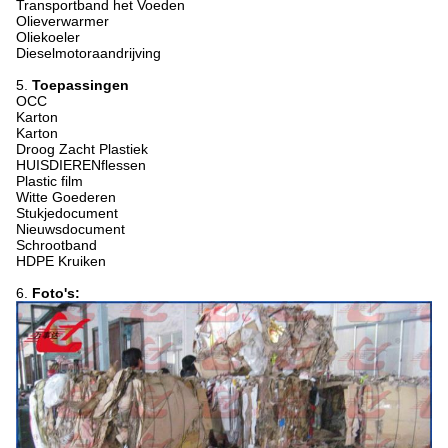
Transportband het Voeden
Olieverwarmer
Oliekoeler
Dieselmotoraandrijving
5.
Toepassingen
OCC
Karton
Karton
Droog Zacht Plastiek
HUISDIERENflessen
Plastic film
Witte Goederen
Stukjedocument
Nieuwsdocument
Schrootband
HDPE Kruiken
6.
Foto's: