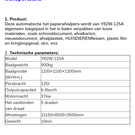
1. Product:
Deze automatische het papierafvalpers wordt van Y82W-125A
algemeen toegepast in het in balen verpakken van losse
materialen, zoals schrootdocument, afvalkarton,
nieuwsdocument, afvalplastiek, HUISDIERENflessen, plastic film
en kringloopgeval, stro, enz.
2.
Technische parameters:
Model
Y82W-125A
Baalgewicht
900kg
Baalgrootte
1100×1100×1200mm
(W×H×L)
Perskracht
125t
Outputcapaciteit
6-8ton/h
Motormacht
37kw
Het vastbinden
5 draden
van draad
Afmetingen
11150×8500×3500mm
Gewicht
16ton