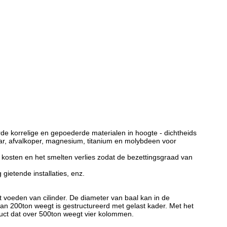
rde korrelige en gepoederde materialen in hoogte - dichtheids
umbaar, afvalkoper, magnesium, titanium en molybdeen voor
t kosten en het smelten verlies zodat de bezettingsgraad van
gietende installaties, enz.
het voeden van cilinder. De diameter van baal kan in de
an 200ton weegt is gestructureerd met gelast kader. Met het
duct dat over 500ton weegt vier kolommen.