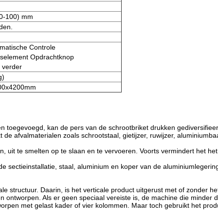
60-100) mm
den.
matische Controle
gselement Opdrachtknop
 verder
g)
00x4200mm
en toegevoegd, kan de pers van de schrootbriket drukken gediversifiee
erkt de afvalmaterialen zoals schrootstaal, gietijzer, ruwijzer, alumini
, uit te smelten op te slaan en te vervoeren. Voorts vermindert het he
e sectieinstallatie, staal, aluminium en koper van de aluminiumlegering 
ale structuur. Daarin, is het verticale product uitgerust met of zonder 
ontworpen. Als er geen speciaal vereiste is, de machine die minder d
worpen met gelast kader of vier kolommen. Maar toch gebruikt het pro