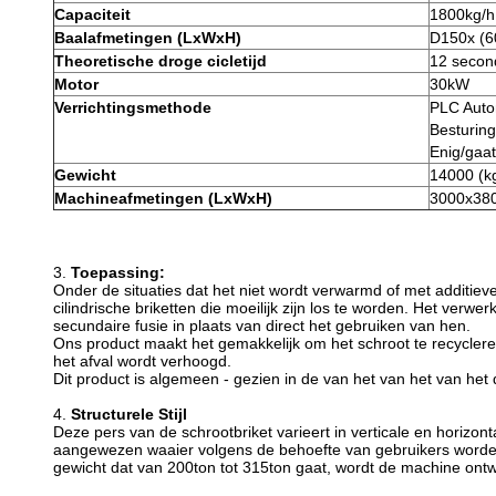
Capaciteit
1800kg/h
Baalafmetingen (LxWxH)
D150x (
Theoretische droge cicletijd
12 secon
Motor
30kW
Verrichtingsmethode
PLC Auto
Besturin
Enig/gaat
Gewicht
14000 (k
Machineafmetingen (LxWxH)
3000x38
3.
Toepassing:
Onder de situaties dat het niet wordt verwarmd of met additiev
cilindrische briketten die moeilijk zijn los te worden. Het verw
secundaire fusie in plaats van direct het gebruiken van hen.
Ons product maakt het gemakkelijk om het schroot te recycleren
het afval wordt verhoogd.
Dit product is algemeen - gezien in de van het van het van het d
4.
Structurele Stijl
Deze pers van de schrootbriket varieert in verticale en horizont
aangewezen waaier volgens de behoefte van gebruikers worden 
gewicht dat van 200ton tot 315ton gaat, wordt de machine ont