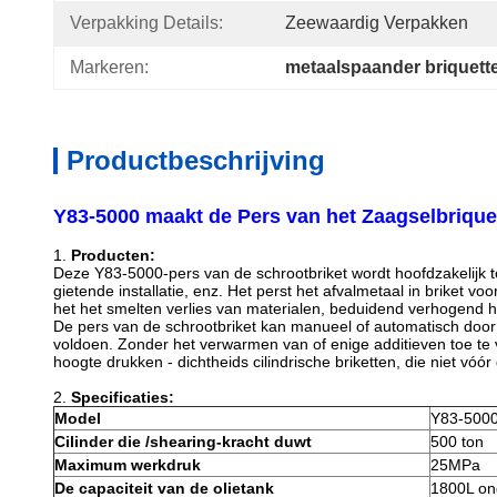
Verpakking Details:
Zeewaardig Verpakken
Markeren:
metaalspaander briquett
Productbeschrijving
Y83-5000 maakt de Pers van het Zaagselbriqu
1.
Producten:
Deze Y83-5000-pers van de schrootbriket wordt hoofdzakelijk toe
gietende installatie, enz. Het perst het afvalmetaal in briket 
het het smelten verlies van materialen, beduidend verhogend h
De pers van de schrootbriket kan manueel of automatisch door
voldoen. Zonder het verwarmen van of enige additieven toe te 
hoogte drukken - dichtheids cilindrische briketten, die niet vóó
2.
Specificaties:
Model
Y83-500
Cilinder die /shearing-kracht duwt
500 ton
Maximum werkdruk
25MPa
De capaciteit van de olietank
1800L on