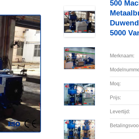
500 Mac
Metaalbr
Duwende
5000 Va
Merknaam:
Modelnumme
Moq:
Prijs:
Levertijd:
Betalingsvoo