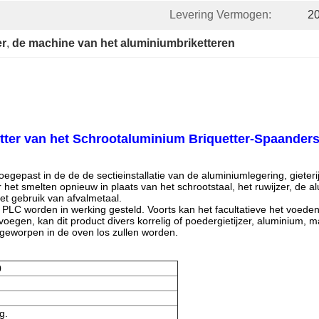
Levering Vermogen:
20
er
, 
de machine van het aluminiumbriketteren
etter van het Schrootaluminium Briquetter-Spaander
gepast in de de de sectieinstallatie van de aluminiumlegering, gieterij
voor het smelten opnieuw in plaats van het schrootstaal, het ruwijzer,
et gebruik van afvalmetaal.
 PLC worden in werking gesteld. Voorts kan het facultatieve het voed
voegen, kan dit product divers korrelig of poedergietijzer, aluminium,
r geworpen in de oven los zullen worden.
0
g.