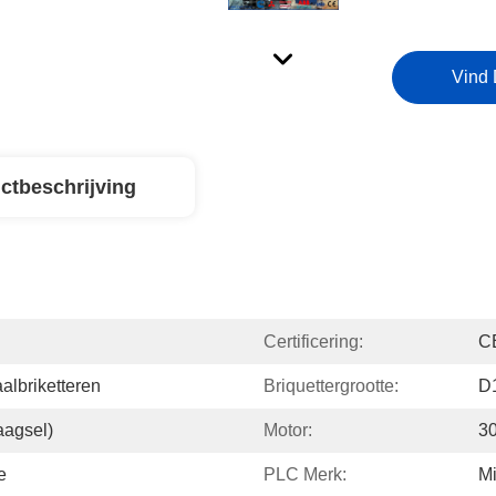
Vind 
ctbeschrijving
Certificering:
C
lbriketteren
Briquettergrootte:
D
aagsel)
Motor:
3
e
PLC Merk:
Mi