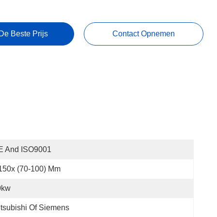
De Beste Prijs
Contact Opnemen
E And ISO9001
150x (70-100) Mm
0kw
tsubishi Of Siemens